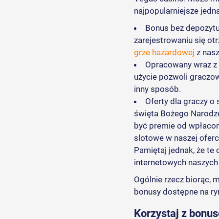
najpopularniejsze jedna
Bonus bez depozytu 
zarejestrowaniu się ot
grze hazardowej
z nasz
Opracowany wraz z 
użycie pozwoli graczow
inny sposób.
Oferty dla graczy o 
święta Bożego Narodzen
być premie od wpłacone
slotowe w naszej oferci
Pamiętaj jednak, że te
internetowych naszych
Ogólnie rzecz biorąc, 
bonusy dostępne na ry
Korzystaj z bonu