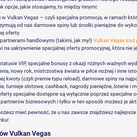
k opcje, jakie stosujemy, to między innymi:
w Vulkan Vegas — czyli specjalna promocja, w ramach któr
rzymują od nas darmowe spiny lub środki pieniężne do wyk
ej oferty.
partnerami handlowymi (takimi, jak my!)
Vulkan Vegas kod
i na uaktywnienie specjalnej oferty promocyjnej, która nie 
statusie VIP, specjalne bonusy z okazji różnych ważnych wyd
ia, nowy rok, mistrzostwa świata w piłce nożnej i inne ist
j kwoty (czyli premie typu reload), darmowe spiny na najpo
e, turnieje slotowe, cashback, nagrody pieniężne, loterie i 
 oferty specjalne dostępne są wyłącznie poprzez specjalne o
 partnerów biznesowych i tylko w ten sposób możesz je ak
możesz mieć pewność, że u nas zawsze znajdziesz najlepsze i
nku!
sów Vulkan Vegas