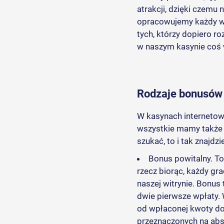
atrakcji, dzięki czemu
opracowujemy każdy w 
tych, którzy dopiero r
w naszym kasynie coś w
Rodzaje bonusów 
W kasynach internetow
wszystkie mamy także w
szukać, to i tak znajd
Bonus powitalny. To
rzecz biorąc, każdy gr
naszej witrynie. Bonus 
dwie pierwsze wpłaty.
od wpłaconej kwoty d
przeznaczonych na abso