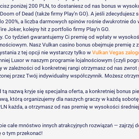
acisz poniżej 200 PLN, to dostaniesz od nas bonus w wysok
om of Dead (także firmy Play’n GO). A jeśli zdecydujesz 
 do 200%, a liczba darmowych spinów rośnie dwukrotnie do 
Fire Joker, kolejny hit z portfolio firmy Play’n GO.
. Co tydzień gwarantujemy Ci premię od wpłaty w wysokośc
alnościowym. Nasz Vulkan casino bonus obejmuje premię z 
stania z tej opcji nie wystarczy tylko w
Vulkan Vegas zalog
niej Luxor w naszym programie lojalnościowym (czyli pograć
dy w zależności od konkretnej rangi otrzymasz od nas zwrot 
nej przez Twój indywidualny współczynnik. Możesz otrzy
 tą nazwą kryje się specjalna oferta, a konkretniej bonus p
wą, którą organizujemy dla naszych graczy w każdą sobotę
PLN każda, a otrzymasz od nas premię w wysokości średniej
e całe mnóstwo innych atrakcyjnych rozwiązań — zajrzyj do
ę o tym przekonać!