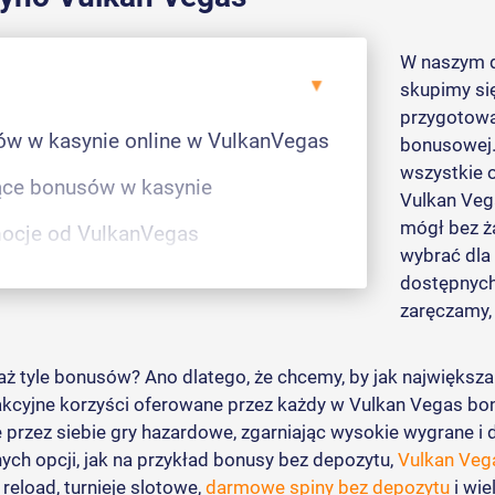
W naszym d
skupimy si
przygotowa
ów w kasynie online w VulkanVegas
bonusowej.
wszystkie 
ące bonusów w kasynie
Vulkan Veg
mógł bez 
mocje od VulkanVegas
wybrać dla 
nusów Vulkan Vegas
dostępnych 
zaręczamy, 
ż tyle bonusów? Ano dlatego, że chcemy, by jak największ
rakcyjne korzyści oferowane przez każdy w Vulkan Vegas b
 przez siebie gry hazardowe, zgarniając wysokie wygrane i 
ch opcji, jak na przykład bonusy bez depozytu,
Vulkan Vega
reload, turnieje slotowe,
darmowe spiny bez depozytu
i wie