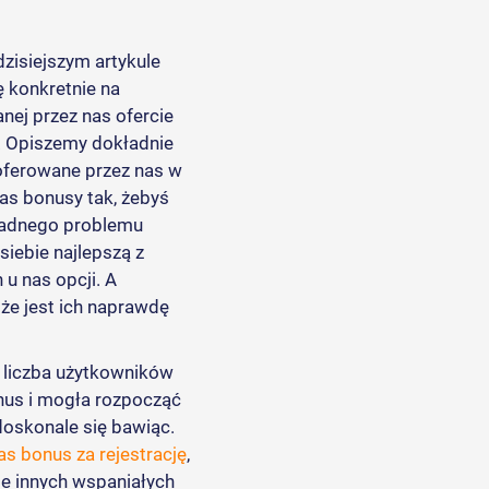
zisiejszym artykule
ę konkretnie na
nej przez nas ofercie
 Opiszemy dokładnie
oferowane przez nas w
as bonusy tak, żebyś
żadnego problemu
siebie najlepszą z
u nas opcji. A
że jest ich naprawdę
a liczba użytkowników
onus i mogła rozpocząć
doskonale się bawiąc.
s bonus za rejestrację
,
le innych wspaniałych