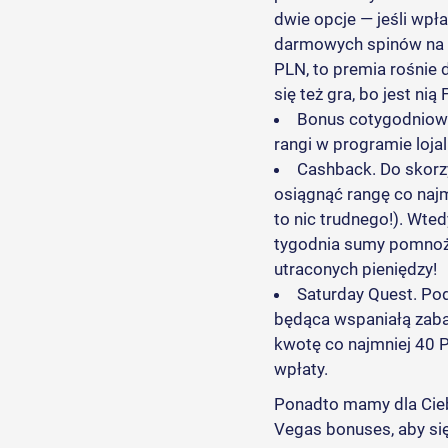
dwie opcje — jeśli wpł
darmowych spinów na Do
PLN, to premia rośnie
się też gra, bo jest nią 
Bonus cotygodniowy
rangi w programie loj
Cashback. Do skorzy
osiągnąć rangę co najm
to nic trudnego!). Wte
tygodnia sumy pomnożo
utraconych pieniędzy!
Saturday Quest. Pod
będąca wspaniałą zaba
kwotę co najmniej 40 
wpłaty.
Ponadto mamy dla Ciebi
Vegas bonuses, aby si